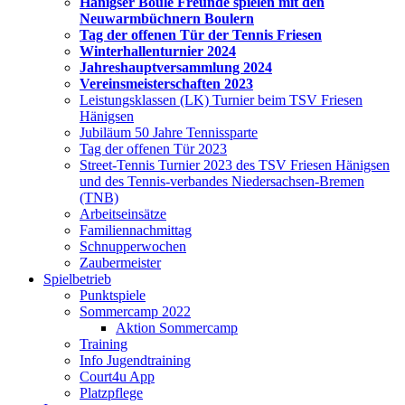
Hänigser Boule Freunde spielen mit den
Neuwarmbüchnern Boulern
Tag der offenen Tür der Tennis Friesen
Winterhallenturnier 2024
Jahreshauptversammlung 2024
Vereinsmeisterschaften 2023
Leistungsklassen (LK) Turnier beim TSV Friesen
Hänigsen
Jubiläum 50 Jahre Tennissparte
Tag der offenen Tür 2023
Street-Tennis Turnier 2023 des TSV Friesen Hänigsen
und des Tennis-verbandes Niedersachsen-Bremen
(TNB)
Arbeitseinsätze
Familiennachmittag
Schnupperwochen
Zaubermeister
Spielbetrieb
Punktspiele
Sommercamp 2022
Aktion Sommercamp
Training
Info Jugendtraining
Court4u App
Platzpflege