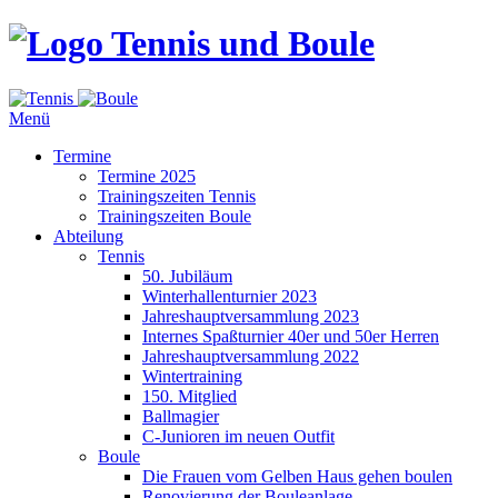
Tennis und Boule
Menü
Termine
Termine 2025
Trainingszeiten Tennis
Trainingszeiten Boule
Abteilung
Tennis
50. Jubiläum
Winterhallenturnier 2023
Jahreshauptversammlung 2023
Internes Spaßturnier 40er und 50er Herren
Jahreshauptversammlung 2022
Wintertraining
150. Mitglied
Ballmagier
C-Junioren im neuen Outfit
Boule
Die Frauen vom Gelben Haus gehen boulen
Renovierung der Bouleanlage