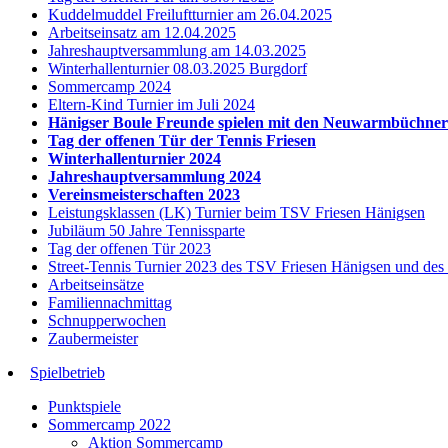
Kuddelmuddel Freiluftturnier am 26.04.2025
Arbeitseinsatz am 12.04.2025
Jahreshauptversammlung am 14.03.2025
Winterhallenturnier 08.03.2025 Burgdorf
Sommercamp 2024
Eltern-Kind Turnier im Juli 2024
Hänigser Boule Freunde spielen mit den Neuwarmbüchne
Tag der offenen Tür der Tennis Friesen
Winterhallenturnier 2024
Jahreshauptversammlung 2024
Vereinsmeisterschaften 2023
Leistungsklassen (LK) Turnier beim TSV Friesen Hänigsen
Jubiläum 50 Jahre Tennissparte
Tag der offenen Tür 2023
Street-Tennis Turnier 2023 des TSV Friesen Hänigsen und de
Arbeitseinsätze
Familiennachmittag
Schnupperwochen
Zaubermeister
Spielbetrieb
Punktspiele
Sommercamp 2022
Aktion Sommercamp