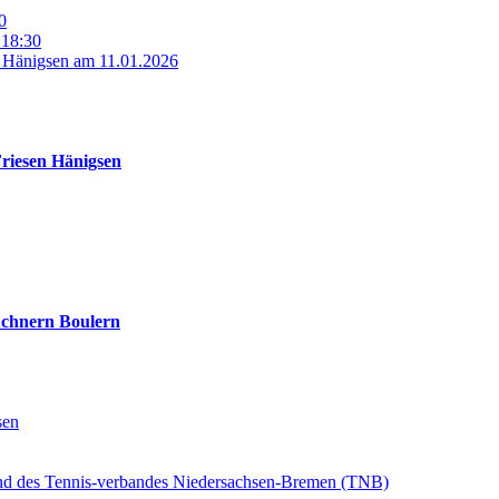
0
 18:30
n Hänigsen am 11.01.2026
Friesen Hänigsen
üchnern Boulern
sen
und des Tennis-verbandes Niedersachsen-Bremen (TNB)