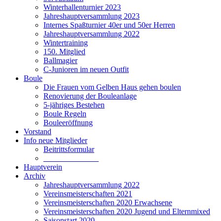
Winterhallenturnier 2023
Jahreshauptversammlung 2023
Internes Spaßturnier 40er und 50er Herren
Jahreshauptversammlung 2022
Wintertraining
150. Mitglied
Ballmagier
C-Junioren im neuen Outfit
Boule
Die Frauen vom Gelben Haus gehen boulen
Renovierung der Bouleanlage
5-jähriges Bestehen
Boule Regeln
Bouleeröffnung
Vorstand
Info neue Mitglieder
Beitrittsformular
______________
Hauptverein
Archiv
Jahreshauptversammlung 2022
Vereinsmeisterschaften 2021
Vereinsmeisterschaften 2020 Erwachsene
Vereinsmeisterschaften 2020 Jugend und Elternmixed
Saisonstart 2020