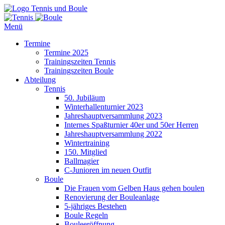
Tennis und Boule
Menü
Termine
Termine 2025
Trainingszeiten Tennis
Trainingszeiten Boule
Abteilung
Tennis
50. Jubiläum
Winterhallenturnier 2023
Jahreshauptversammlung 2023
Internes Spaßturnier 40er und 50er Herren
Jahreshauptversammlung 2022
Wintertraining
150. Mitglied
Ballmagier
C-Junioren im neuen Outfit
Boule
Die Frauen vom Gelben Haus gehen boulen
Renovierung der Bouleanlage
5-jähriges Bestehen
Boule Regeln
Bouleeröffnung