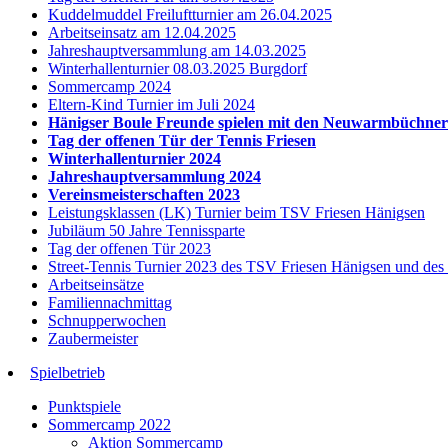
Kuddelmuddel Freiluftturnier am 26.04.2025
Arbeitseinsatz am 12.04.2025
Jahreshauptversammlung am 14.03.2025
Winterhallenturnier 08.03.2025 Burgdorf
Sommercamp 2024
Eltern-Kind Turnier im Juli 2024
Hänigser Boule Freunde spielen mit den Neuwarmbüchne
Tag der offenen Tür der Tennis Friesen
Winterhallenturnier 2024
Jahreshauptversammlung 2024
Vereinsmeisterschaften 2023
Leistungsklassen (LK) Turnier beim TSV Friesen Hänigsen
Jubiläum 50 Jahre Tennissparte
Tag der offenen Tür 2023
Street-Tennis Turnier 2023 des TSV Friesen Hänigsen und de
Arbeitseinsätze
Familiennachmittag
Schnupperwochen
Zaubermeister
Spielbetrieb
Punktspiele
Sommercamp 2022
Aktion Sommercamp