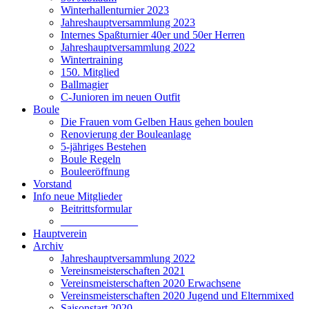
Winterhallenturnier 2023
Jahreshauptversammlung 2023
Internes Spaßturnier 40er und 50er Herren
Jahreshauptversammlung 2022
Wintertraining
150. Mitglied
Ballmagier
C-Junioren im neuen Outfit
Boule
Die Frauen vom Gelben Haus gehen boulen
Renovierung der Bouleanlage
5-jähriges Bestehen
Boule Regeln
Bouleeröffnung
Vorstand
Info neue Mitglieder
Beitrittsformular
______________
Hauptverein
Archiv
Jahreshauptversammlung 2022
Vereinsmeisterschaften 2021
Vereinsmeisterschaften 2020 Erwachsene
Vereinsmeisterschaften 2020 Jugend und Elternmixed
Saisonstart 2020