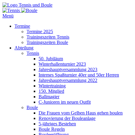
Tennis und Boule
Menü
Termine
Termine 2025
Trainingszeiten Tennis
Trainingszeiten Boule
Abteilung
Tennis
50. Jubiläum
Winterhallenturnier 2023
Jahreshauptversammlung 2023
Internes Spaßturnier 40er und 50er Herren
Jahreshauptversammlung 2022
Wintertraining
150. Mitglied
Ballmagier
C-Junioren im neuen Outfit
Boule
Die Frauen vom Gelben Haus gehen boulen
Renovierung der Bouleanlage
5-jähriges Bestehen
Boule Regeln
Bouleeröffnung