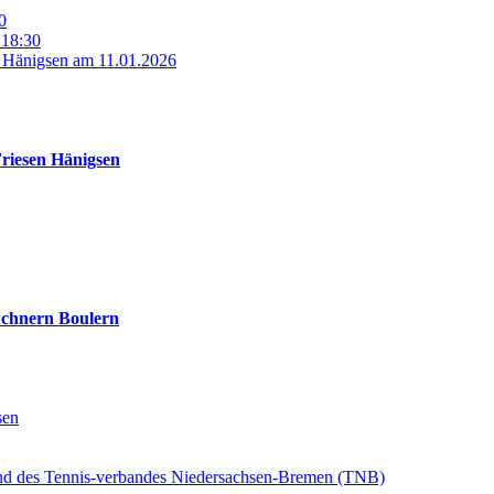
0
 18:30
n Hänigsen am 11.01.2026
Friesen Hänigsen
üchnern Boulern
sen
und des Tennis-verbandes Niedersachsen-Bremen (TNB)