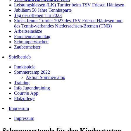
Leistungsklassen (LK) Turnier beim TSV Friesen Hänigsen
Jubiläum 50 Jahre Tennissparte
Tag der offenen Tür 2023
Street-Tennis Turnier 2023 des TSV Friesen Hänigsen und
des Tennis-verbandes Niedersachsen-Bremen (TNB)
Arbeitseinsätze
Familiennachmittag
Schnupperwochen
Zaubermeister
Spielbetrieb
Punktspiele
Sommercamp 2022
Aktion Sommercamp
Training
Info Jugendtraining
Court4u App
Platzpflege
Impressum
Impressum
Schnupperstunde für den Kindergarten