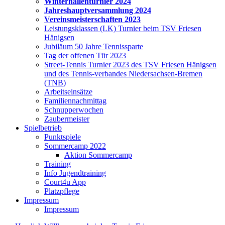
Winterhallenturnier 2024
Jahreshauptversammlung 2024
Vereinsmeisterschaften 2023
Leistungsklassen (LK) Turnier beim TSV Friesen
Hänigsen
Jubiläum 50 Jahre Tennissparte
Tag der offenen Tür 2023
Street-Tennis Turnier 2023 des TSV Friesen Hänigsen
und des Tennis-verbandes Niedersachsen-Bremen
(TNB)
Arbeitseinsätze
Familiennachmittag
Schnupperwochen
Zaubermeister
Spielbetrieb
Punktspiele
Sommercamp 2022
Aktion Sommercamp
Training
Info Jugendtraining
Court4u App
Platzpflege
Impressum
Impressum