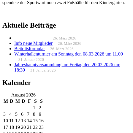
spendete der Sportwart noch zwei Fußbälle für den Kindergarten.
Aktuelle Beiträge
______________
26. März 2026
Info neue Mitglieder
26. März 2026
Beitrittsformular
26. März 2026
Winterhallenturnier am Sonntag den 08.03.2026 um 11.00
31. Januar 2026
Jahreshauptversammlung am Freitag den 20.02.2026 um
18:30
31. Januar 2026
Kalender
August 2026
M
D
M
D
F
S
S
1
2
3
4
5
6
7
8
9
10
11
12
13
14
15
16
17
18
19
20
21
22
23