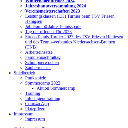
Winterhallenturnier 2024
Jahreshauptversammlung 2024
Vereinsmeisterschaften 2023
Leistungsklassen (LK) Turnier beim TSV Friesen
Hänigsen
Jubiläum 50 Jahre Tennissparte
Tag der offenen Tür 2023
Street-Tennis Turnier 2023 des TSV Friesen Hänigsen
und des Tennis-verbandes Niedersachsen-Bremen
(TNB)
Arbeitseinsätze
Familiennachmittag
Schnupperwochen
Zaubermeister
Spielbetrieb
Punktspiele
Sommercamp 2022
Aktion Sommercamp
Training
Info Jugendtraining
Court4u App
Platzpflege
Impressum
Impressum