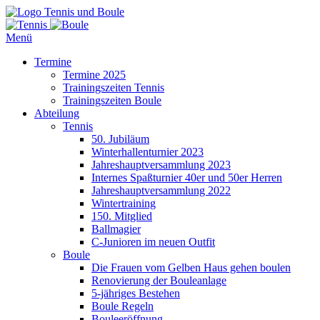
Tennis und Boule
Menü
Termine
Termine 2025
Trainingszeiten Tennis
Trainingszeiten Boule
Abteilung
Tennis
50. Jubiläum
Winterhallenturnier 2023
Jahreshauptversammlung 2023
Internes Spaßturnier 40er und 50er Herren
Jahreshauptversammlung 2022
Wintertraining
150. Mitglied
Ballmagier
C-Junioren im neuen Outfit
Boule
Die Frauen vom Gelben Haus gehen boulen
Renovierung der Bouleanlage
5-jähriges Bestehen
Boule Regeln
Bouleeröffnung