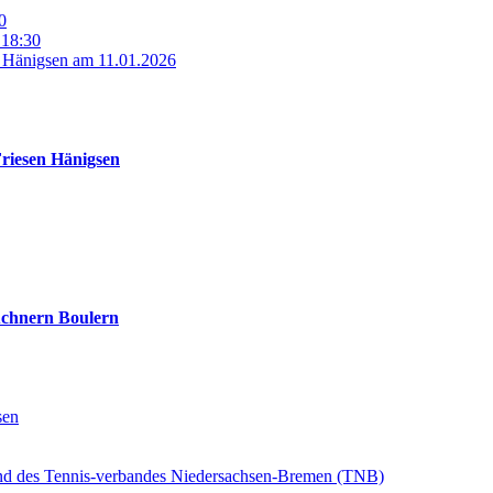
0
 18:30
n Hänigsen am 11.01.2026
Friesen Hänigsen
üchnern Boulern
sen
und des Tennis-verbandes Niedersachsen-Bremen (TNB)