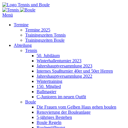
Tennis und Boule
Menü
Termine
Termine 2025
Trainingszeiten Tennis
Trainingszeiten Boule
Abteilung
Tennis
50. Jubiläum
Winterhallenturnier 2023
Jahreshauptversammlung 2023
Internes Spaßturnier 40er und 50er Herren
Jahreshauptversammlung 2022
Wintertraining
150. Mitglied
Ballmagier
C-Junioren im neuen Outfit
Boule
Die Frauen vom Gelben Haus gehen boulen
Renovierung der Bouleanlage
5-jähriges Bestehen
Boule Regeln
Bouleeröffnung