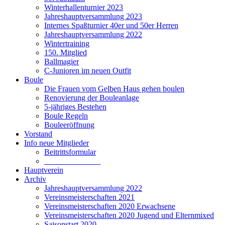
Winterhallenturnier 2023
Jahreshauptversammlung 2023
Internes Spaßturnier 40er und 50er Herren
Jahreshauptversammlung 2022
Wintertraining
150. Mitglied
Ballmagier
C-Junioren im neuen Outfit
Boule
Die Frauen vom Gelben Haus gehen boulen
Renovierung der Bouleanlage
5-jähriges Bestehen
Boule Regeln
Bouleeröffnung
Vorstand
Info neue Mitglieder
Beitrittsformular
______________
Hauptverein
Archiv
Jahreshauptversammlung 2022
Vereinsmeisterschaften 2021
Vereinsmeisterschaften 2020 Erwachsene
Vereinsmeisterschaften 2020 Jugend und Elternmixed
Saisonstart 2020