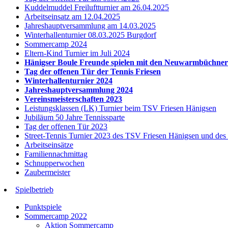
Kuddelmuddel Freiluftturnier am 26.04.2025
Arbeitseinsatz am 12.04.2025
Jahreshauptversammlung am 14.03.2025
Winterhallenturnier 08.03.2025 Burgdorf
Sommercamp 2024
Eltern-Kind Turnier im Juli 2024
Hänigser Boule Freunde spielen mit den Neuwarmbüchne
Tag der offenen Tür der Tennis Friesen
Winterhallenturnier 2024
Jahreshauptversammlung 2024
Vereinsmeisterschaften 2023
Leistungsklassen (LK) Turnier beim TSV Friesen Hänigsen
Jubiläum 50 Jahre Tennissparte
Tag der offenen Tür 2023
Street-Tennis Turnier 2023 des TSV Friesen Hänigsen und de
Arbeitseinsätze
Familiennachmittag
Schnupperwochen
Zaubermeister
Spielbetrieb
Punktspiele
Sommercamp 2022
Aktion Sommercamp