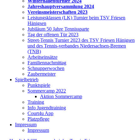
Winterhallenturnier 2024
Jahreshauptversammlung 2024
Vereinsmeisterschaften 2023
Leistungsklassen (LK) Turnier beim TSV Friesen
Hänigsen
Jubiläum 50 Jahre Tennissparte
Tag der offenen Tür 2023
Street-Tennis Turnier 2023 des TSV Friesen Hänigsen
und des Tennis-verbandes Niedersachsen-Bremen
(TNB)
Arbeitseinsätze
Familiennachmittag
Schnupperwochen
Zaubermeister
Spielbetrieb
Punktspiele
Sommercamp 2022
Aktion Sommercamp
Training
Info Jugendtraining
Court4u App
Platzpflege
Impressum
Impressum