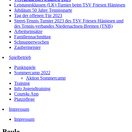
Leistungsklassen (LK) Turnier beim TSV Friesen Hänigsen
Jubiläum 50 Jahre Tennissparte
Tag der offenen Tür 2023
Street-Tennis Turnier 2023 des TSV Friesen Hänigsen und
des Tennis-verbandes Niedersachsen-Bremen (TNB)
Arbeitseinsätze
Familiennachmittag
Schnupperwochen
Zaubermeister
Spielbetrieb
Punktspiele
Sommercamp 2022
Aktion Sommercamp
Training
Info Jugendtraining
Court4u App
Platzpflege
Impressum
Impressum
Boule