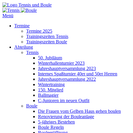
Tennis und Boule
Menü
Termine
Termine 2025
Trainingszeiten Tennis
Trainingszeiten Boule
Abteilung
Tennis
50. Jubiläum
Winterhallenturnier 2023
Jahreshauptversammlung 2023
Internes Spaßturnier 40er und 50er Herren
Jahreshauptversammlung 2022
Wintertraining
150. Mitglied
Ballmagier
C-Junioren im neuen Outfit
Boule
Die Frauen vom Gelben Haus gehen boulen
Renovierung der Bouleanlage
5-jähriges Bestehen
Boule Regeln
Bouleeröffnung