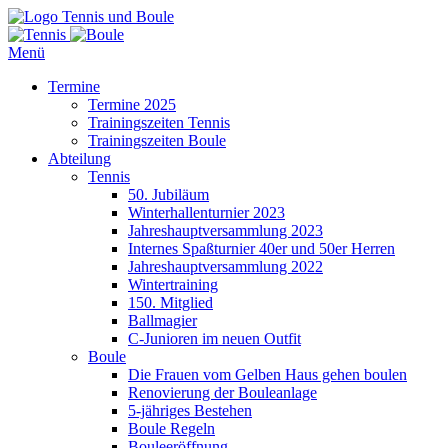
Tennis und Boule
Menü
Termine
Termine 2025
Trainingszeiten Tennis
Trainingszeiten Boule
Abteilung
Tennis
50. Jubiläum
Winterhallenturnier 2023
Jahreshauptversammlung 2023
Internes Spaßturnier 40er und 50er Herren
Jahreshauptversammlung 2022
Wintertraining
150. Mitglied
Ballmagier
C-Junioren im neuen Outfit
Boule
Die Frauen vom Gelben Haus gehen boulen
Renovierung der Bouleanlage
5-jähriges Bestehen
Boule Regeln
Bouleeröffnung