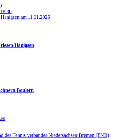
0
 18:30
n Hänigsen am 11.01.2026
Friesen Hänigsen
üchnern Boulern
sen
und des Tennis-verbandes Niedersachsen-Bremen (TNB)