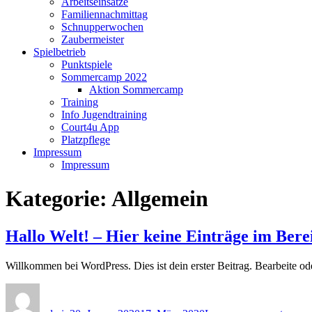
Arbeitseinsätze
Familiennachmittag
Schnupperwochen
Zaubermeister
Spielbetrieb
Punktspiele
Sommercamp 2022
Aktion Sommercamp
Training
Info Jugendtraining
Court4u App
Platzpflege
Impressum
Impressum
Kategorie:
Allgemein
Hallo Welt! – Hier keine Einträge im Bere
Willkommen bei WordPress. Dies ist dein erster Beitrag. Bearbeite o
Author
Posted
on
on
Hallo